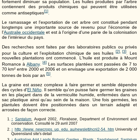
fortement diminuer sa population. Les huiles produites par l'arbre
contiennent des produits chimiques qui peuvent être utilisées
[
1
]
comme antiseptiques
.
Le ramassage et l'exportation de cet arbre ont constitué pendant
longtemps une importante source de revenu pour l'économie de
l'
Australie occidentale
et est à l'origine d'une parie de la colonisation
de l'intérieur du pays.
Des recherches sont faites par des laboratoires publics ou privés
[
2
]
,
[
3
]
pour la culture et l'exploitation chimique de ses huiles
. Les
nouvelles plantations ont commencé. L'huile est produite à Mount
[
4
]
Romance à
Albany
.
Les surfaces plantées sont passées de 7 to
70 km² entre 2000 et 2006 et on envisage une exportation de 2 000
[
5
]
tonnes de bois par an
.
La graine est assez complexe à faire germer et semble dépendre
des cycles d'
El Niño
. Il semble qu'on puisse faire germer les graines
en les plaçant dans de la vermiculite humide, enfermées dans un
sac plastique ainsi qu'au sein de la maison. Une fois germées, les
plantules doivent être positionnées dans un terrain adapté et
arrosées de façon correcte.
↑
Santalum
, August 2002,
Florabase
, Department of Environment and
conservation. Consulté le 29 avril 2007
↑
http ://www. newcrops. uq. edu. au/newslett/ncnl2-54. htm
University of
Queensland site's detail
↑
Australian Arid Lands Botanic Garden - Plants : Sandalwood, Santalum