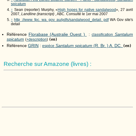
spicatum
↑
Sean (reporter) Murphy, «
High hopes for native sandalwood
», 27 avril
2007,
Landline (transcript)
, ABC. Consulté le 1er mai 2007
↑
http ://www. fpc. wa. gov. au/pdfs/sandalwood_detail. pdf
WA Gov site's
detail
Référence
Florabase (Australie Ouest )
:
Santalum
classification
spicatum
(
+description
)
(en)
Référence
GRIN
:
Santalum spicatum
(R. Br. ) A. DC.
espèce
(en)
Recherche sur Amazone (livres) :