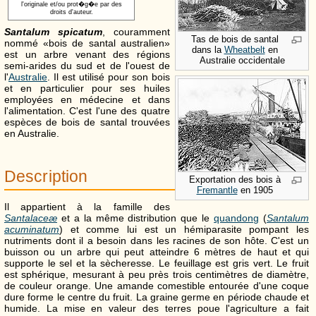
l'originale et/ou prot�g�e par des
droits d'auteur.
Santalum spicatum
, couramment
Tas de bois de santal
nommé «bois de santal australien»
dans la
Wheatbelt
en
est un arbre venant des régions
Australie occidentale
semi-arides du sud et de l'ouest de
l'
Australie
. Il est utilisé pour son bois
et en particulier pour ses huiles
employées en médecine et dans
l'alimentation. C'est l'une des quatre
espèces de bois de santal trouvées
en Australie.
Description
Exportation des bois à
Fremantle
en 1905
Il appartient à la famille des
Santalaceæ
et a la même distribution que le
quandong
(
Santalum
acuminatum
) et comme lui est un hémiparasite pompant les
nutriments dont il a besoin dans les racines de son hôte. C'est un
buisson ou un arbre qui peut atteindre 6 mètres de haut et qui
supporte le sel et la sècheresse. Le feuillage est gris vert. Le fruit
est sphérique, mesurant à peu près trois centimètres de diamètre,
de couleur orange. Une amande comestible entourée d'une coque
dure forme le centre du fruit. La graine germe en période chaude et
humide. La mise en valeur des terres poue l'agriculture a fait