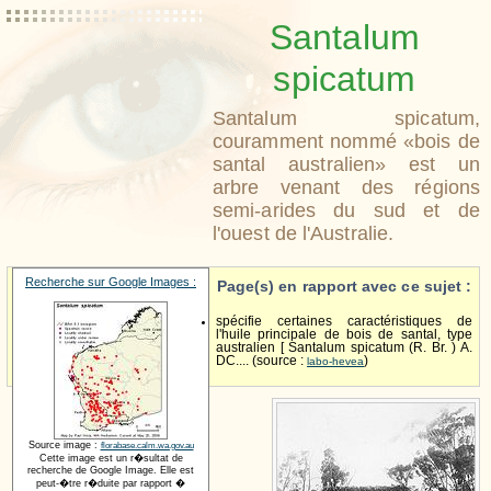
Santalum
spicatum
Santalum spicatum,
couramment nommé «bois de
santal australien» est un
arbre venant des régions
semi-arides du sud et de
l'ouest de l'Australie.
Recherche sur Google Images :
Page(s) en rapport avec ce sujet :
spécifie certaines caractéristiques de
l'huile principale de bois de santal, type
australien [ Santalum spicatum (R. Br. ) A.
DC.... (source :
)
labo-hevea
Source image :
florabase.calm.wa.gov.au
Cette image est un r�sultat de
recherche de Google Image. Elle est
peut-�tre r�duite par rapport �