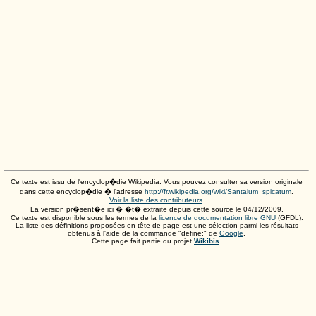
Ce texte est issu de l'encyclop�die Wikipedia. Vous pouvez consulter sa version originale
dans cette encyclop�die � l'adresse
http://fr.wikipedia.org/wiki/Santalum_spicatum
.
Voir la liste des contributeurs
.
La version pr�sent�e ici � �t� extraite depuis cette source le
04/12/2009
.
Ce texte est disponible sous les termes de la
licence de documentation libre GNU
(GFDL).
La liste des définitions proposées en tête de page est une sélection parmi les résultats
obtenus à l'aide de la commande "define:" de
Google
.
Cette page fait partie du projet
Wikibis
.