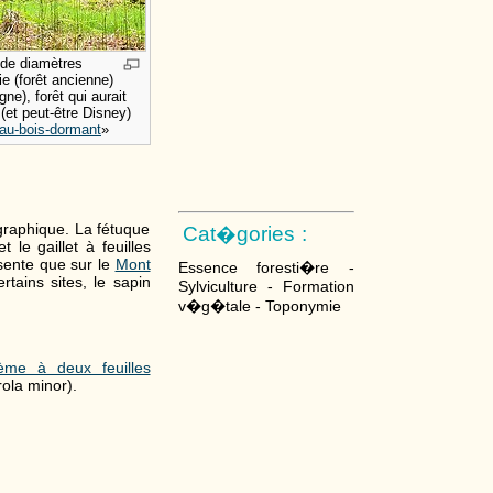
 de diamètres
e (forêt ancienne)
ne), forêt qui aurait
(et peut-être Disney)
-au-bois-dormant
»
éographique. La fétuque
Cat�gories :
 le gaillet à feuilles
ésente que sur le
Mont
Essence foresti�re -
rtains sites, le sapin
Sylviculture - Formation
v�g�tale - Toponymie
ème à deux feuilles
ola minor).