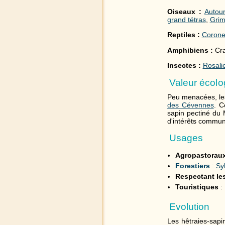
Oiseaux :
Autou
grand tétras
,
Grim
Reptiles :
Coronel
Amphibiens :
Cr
Insectes :
Rosali
Valeur écolo
Peu menacées, les 
des Cévennes
. C
sapin pectiné du 
d'intérêts commun
Usages
Agropastorau
Forestiers
:
Syl
Respectant les
Touristiques
: 
Evolution
Les hêtraies-sapi