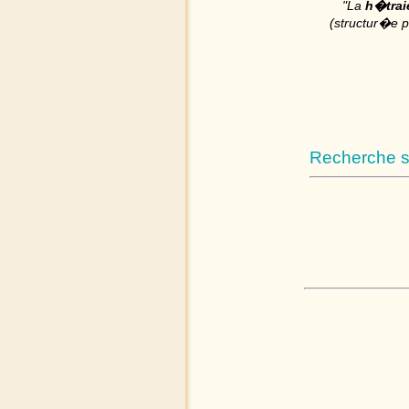
"La
h�trai
(structur�e p
Recherche su