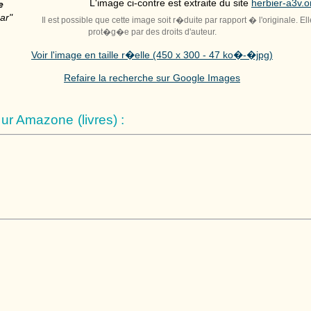
L'image ci-contre est extraite du site
herbier-a3v.o
e
ar"
Il est possible que cette image soit r�duite par rapport � l'originale. El
prot�g�e par des droits d'auteur.
Voir l'image en taille r�elle (450 x 300 - 47 ko�-�jpg)
Refaire la recherche sur Google Images
r Amazone (livres) :