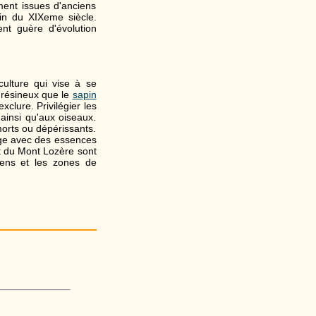
ment issues d'anciens
in du XIXeme siècle.
nt guère d'évolution
iculture qui vise à se
e résineux que le
sapin
xclure. Privilégier les
ainsi qu'aux oiseaux.
morts ou dépérissants.
ange avec des essences
et du Mont Lozère sont
hens et les zones de