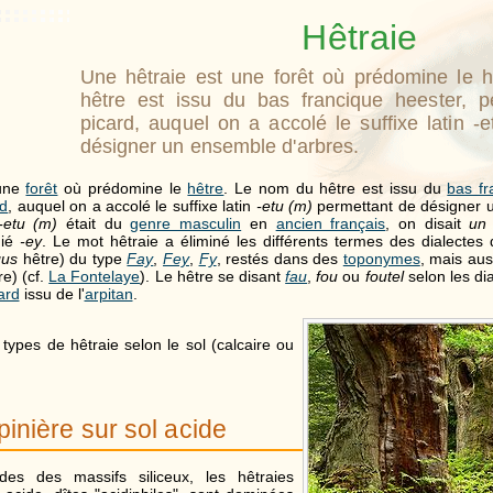
Hêtraie
Une hêtraie est une forêt où prédomine le 
hêtre est issu du bas francique heester, pe
picard, auquel on a accolé le suffixe latin -
désigner un ensemble d'arbres.
une
forêt
où prédomine le
hêtre
. Le nom du hêtre est issu du
bas fr
rd
, auquel on a accolé le suffixe latin
-etu (m)
permettant de désigner 
-etu (m)
était du
genre masculin
en
ancien français
, on disait
un
hié
-ey
. Le mot hêtraie a éliminé les différents termes des dialectes 
gus
hêtre) du type
Fay
,
Fey
,
Fy
, restés dans des
toponymes
, mais aus
e) (cf.
La Fontelaye
). Le hêtre se disant
fau
,
fou
ou
foutel
selon les dia
ard
issu de l'
arpitan
.
s types de hêtraie selon le sol (calcaire ou
inière sur sol acide
des des massifs siliceux, les hêtraies