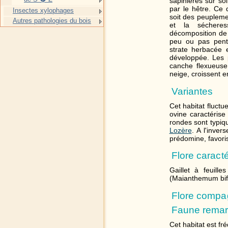
sapinières sur sol
par le hêtre. Ce 
Insectes xylophages
soit des peuplemen
Autres pathologies du bois
et la sécheres
décomposition de 
peu ou pas pent
strate herbacée 
développée. Les p
canche flexueuse,
neige, croissent en
Variantes
Cet habitat fluctu
ovine caractérise
rondes sont typiqu
Lozère
. A l'inver
prédomine, favori
Flore caracté
Gaillet à feuill
(Maianthemum bif
Flore comp
Faune remar
Cet habitat est fr