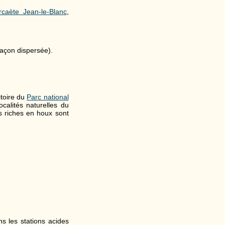
rcaète Jean-le-Blanc
,
façon dispersée).
itoire du
Parc national
ocalités naturelles du
s riches en houx sont
ns les stations acides