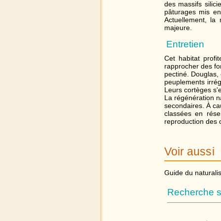
des massifs silic
pâturages mis en
Actuellement, la
majeure.
Entretien
Cet habitat profi
rapprocher des fon
pectiné. Douglas, 
peuplements irrég
Leurs cortèges s'
La régénération n
secondaires. À cau
classées en rése
reproduction des o
Voir aussi
Guide du naturali
Recherche s