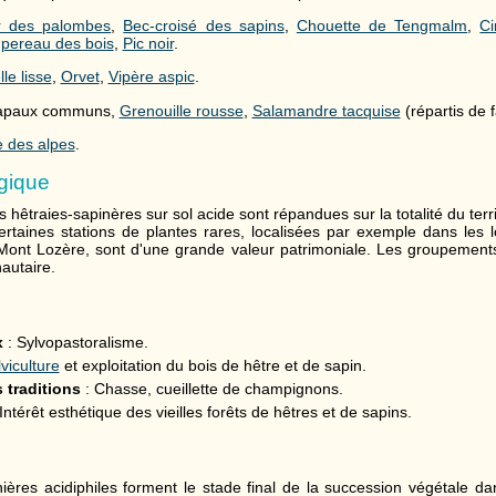
r des palombes
,
Bec-croisé des sapins
,
Chouette de Tengmalm
,
Ci
pereau des bois
,
Pic noir
.
le lisse
,
Orvet
,
Vipère aspic
.
apaux communs,
Grenouille rousse
,
Salamandre tacquise
(répartis de 
e des alpes
.
gique
hêtraies-sapinères sur sol acide sont répandues sur la totalité du terr
ertaines stations de plantes rares, localisées par exemple dans les l
Mont Lozère, sont d'une grande valeur patrimoniale. Les groupement
autaire.
x
: Sylvopastoralisme.
viculture
et exploitation du bois de hêtre et de sapin.
 traditions
: Chasse, cueillette de champignons.
Intérêt esthétique des vieilles forêts de hêtres et de sapins.
nières acidiphiles forment le stade final de la succession végétale da