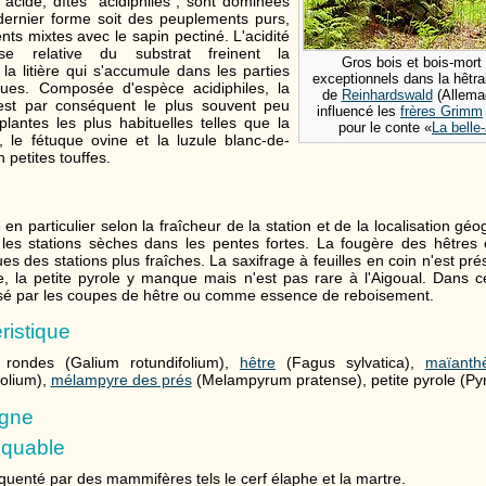
 acide, dîtes "acidiphiles", sont dominées
dernier forme soit des peuplements purs,
ts mixtes avec le sapin pectiné. L'acidité
se relative du substrat freinent la
Gros bois et bois-mort
la litière qui s'accumule dans les parties
exceptionnels dans la hêtrai
ues. Composée d'espèce acidiphiles, la
de
Reinhardswald
(Allemag
est par conséquent le plus souvent peu
influencé les
frères Grimm
lantes les plus habituelles telles que la
pour le conte «
La belle
 le fétuque ovine et la luzule blanc-de-
 petites touffes.
e en particulier selon la fraîcheur de la station et de la localisation g
 les stations sèches dans les pentes fortes. La fougère des hêtres et
es des stations plus fraîches. La saxifrage à feuilles en coin n'est pr
se, la petite pyrole y manque mais n'est pas rare à l'Aigoual. Dans ce
sé par les coupes de hêtre ou comme essence de reboisement.
ristique
es rondes (Galium rotundifolium),
hêtre
(Fagus sylvatica),
maïanth
olium),
mélampyre des prés
(Melampyrum pratense), petite pyrole (Pyr
agne
quable
équenté par des mammifères tels le cerf élaphe et la martre.