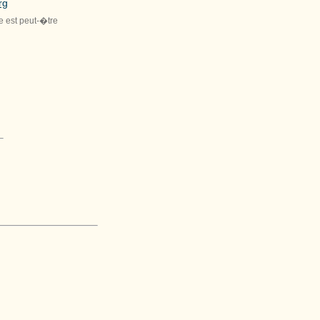
rg
le est peut-�tre