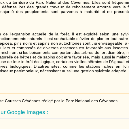
ieux du territoire du Parc National des Cévennes. Elles sont fréquem
 défense lors des grands travaux de reboisement amorcé vers la f
 majorité des peuplements sont parvenus à maturité et ne présente
te de l'expansion actuelle de la forêt. Il est exploité selon une sylv
ctionnements naturels. Il est souhaitable d'éviter de planter tout autr
épicea, pins noirs et sapins non autochtones sont , si envisageable, à e
uliers et composés de diverses essences est favorable aux insectes 
enrichiront si les boisements comportent des arbres de fort diamètre, 
aturelle de hêtres et de sapins doit être favorisée, mais aussi le mél
se de leur intérêt écologique, certaines vieilles hêtraies de l'Aigoual 
rves biologiques. D'autres sites, comme les stations riches en lic
iseaux patrimoniaux, nécessitent aussi une gestion sylvicole adaptée.
ste Causses Cévènnes rédigé par le Parc National des Cévennes
ur Google Images :