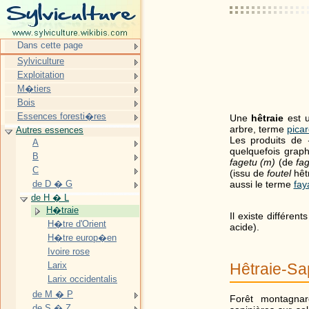
Dans cette page
Sylviculture
Exploitation
M�tiers
Bois
Essences foresti�res
Une
hêtraie
est 
arbre, terme
pica
Autres essences
Les produits de
A
quelquefois grap
B
fagetu (m)
(de
fa
C
(issu de
foutel
hêtr
de D � G
aussi le terme
fay
de H � L
H�traie
Il existe différent
H�tre d'Orient
acide).
H�tre europ�en
Ivoire rose
Larix
Hêtraie-Sap
Larix occidentalis
de M � P
Forêt montagnar
de S � Z