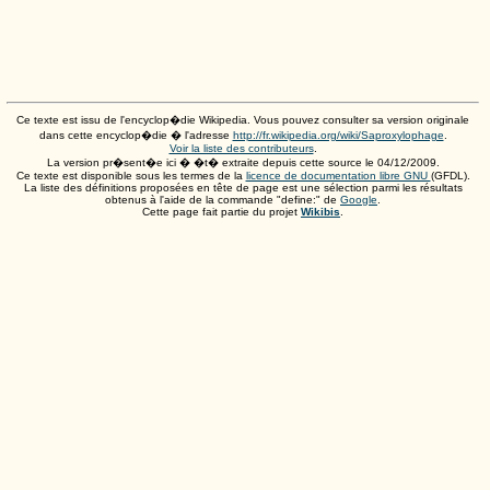
Ce texte est issu de l'encyclop�die Wikipedia. Vous pouvez consulter sa version originale
dans cette encyclop�die � l'adresse
http://fr.wikipedia.org/wiki/Saproxylophage
.
Voir la liste des contributeurs
.
La version pr�sent�e ici � �t� extraite depuis cette source le
04/12/2009
.
Ce texte est disponible sous les termes de la
licence de documentation libre GNU
(GFDL).
La liste des définitions proposées en tête de page est une sélection parmi les résultats
obtenus à l'aide de la commande "define:" de
Google
.
Cette page fait partie du projet
Wikibis
.