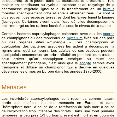
coléoptères), et ils jouent dans les écodispositifs forestiers un rôle
majeur en contribuant au cycle du carbone et au recyclage de la
nécromasse végétale ligneuse qu'ils transforment en un
humus
forestier spécifiquement riche et apte à absorber l'eau. Ce sont le
plus souvent des espèces terrestres dont les larves fuient la lumière
(lucifuges). Certaines vivent dans l'eau où elles décomposent le
bois immergé ou les racines localisées sous le niveau de la nappe.
Certains insectes saproxylophages colportent avec eux les
spores
de champignons ou des morceaux de
mycélium
fixés sur des poils
ou des organes dites «
mycangia
». Ces champignons et
quelquefois des bactéries associées les aident à décomposer la
lignine ainsi qu'à se nourrir. Les adultes de ces espèces peuvent
quelquefois ensemencer un arbre affaibli en pondant leurs œufs. Il
peut arriver qu'un champignon exotique ou muté soit
spécifiquement pathogène, c'est ainsi que le
scolyte
semble avoir
transporté et diffusé un champignon qui a décimé en quelques
décennies les ormes en Europe dans les années 1970-2000.
Menaces
Les invertébrés saproxylophages sont reconnus comme faisant
partie des espèces les plus menacés en Europe et dans
l'hémisphère nord, à cause de la raréfaction du bois mort à cause
de l'exploitation trop intensive des forêts. Dans une forêt primaire
tempérée, à peu près 1/3 du bois présent est mort et en cours de