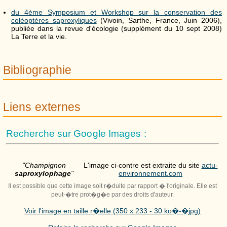
du 4ème Symposium et Workshop sur la conservation des
coléoptères saproxyliques
(Vivoin, Sarthe, France, Juin 2006),
publiée dans la revue d'écologie (supplément du 10 sept 2008)
La Terre et la vie.
Bibliographie
Liens externes
Recherche sur Google Images :
"Champignon
L'image ci-contre est extraite du site
actu-
saproxylophage
"
environnement.com
Il est possible que cette image soit r�duite par rapport � l'originale. Elle est
peut-�tre prot�g�e par des droits d'auteur.
Voir l'image en taille r�elle (350 x 233 - 30 ko�-�jpg)