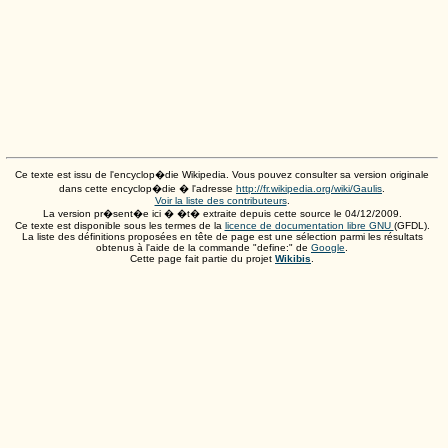
Ce texte est issu de l'encyclop�die Wikipedia. Vous pouvez consulter sa version originale
dans cette encyclop�die � l'adresse
http://fr.wikipedia.org/wiki/Gaulis
.
Voir la liste des contributeurs
.
La version pr�sent�e ici � �t� extraite depuis cette source le
04/12/2009
.
Ce texte est disponible sous les termes de la
licence de documentation libre GNU
(GFDL).
La liste des définitions proposées en tête de page est une sélection parmi les résultats
obtenus à l'aide de la commande "define:" de
Google
.
Cette page fait partie du projet
Wikibis
.