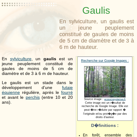
Gaulis
En sylviculture, un gaulis est
un jeune peuplement
constitué de gaules de moins
de 5 cm de diamètre et de 3 à
6 m de hauteur.
En
sylviculture
, un
gaulis
est un
Recherche sur Google Images :
jeune peuplement constitué de
gaules de moins de 5 cm de
diamètre et de 3 à 6 m de hauteur.
Le gaulis est un stade dans le
développement d'une
futaie
équienne
régulière, après le
fourré
et avant le
perchis
(entre 10 et 20
Source image :
ecosociosystemes.fr
ans).
Cette image est un r�sultat de
recherche de Google Image. Elle est
peut-�tre r�duite par rapport �
l'originale et/ou prot�g�e par des
droits d'auteur.
D�finitions :
En forêt, ensemble des