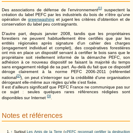
[
1
]
Des associations de défense de l'environnement
suspectent la
création du label PEFC par les industriels du bois de n'être qu'une
opération de
greenwashing
et jugent les critères d'obtention et de
conservation du label peu contraignants.
D'autre part, depuis janvier 2008, tandis que les propriétaires
forestiers ne peuvent habituellement être certifiés que par les
entités régionales après signature d'un cahier des charges
(engagement individuel et complet), des coopératives forestières
ont mis en place un dispositif servant à certifier le bois sans que le
propriétaire soit réellement informé de la démarche PEFC, son
adhésion à ce nouveau dispositif se faisant la majorité du temps
sans engagement rédigé de sa part. Au-delà du fait que ce dispositif
déroge clairement à la norme PEFC 2006-2011 (référentiel
[
2
]
national
), on peut s'interroger sur la crédibilité d'une organisation
dérogeant elle-même aux règles qu'elle s'est fixée.
Il est d'ailleurs significatif que PEFC France ne communique pas sur
ce sujet : seules quelques rares références rédigées sont
[
3
]
disponibles sur Internet
.
Notes et références
↑
Surtout
Les Amis de la Terre
(
«PEFC reconnait certifier la destruction