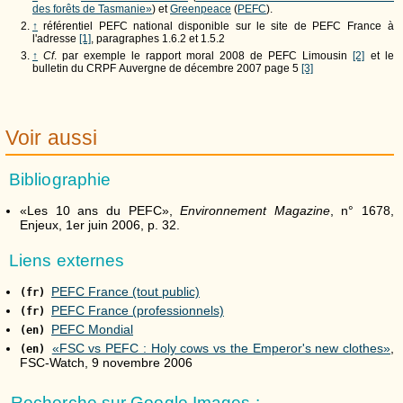
des forêts de Tasmanie»
) et
Greenpeace
(
PEFC
).
↑
référentiel PEFC national disponible sur le site de PEFC France à
l'adresse
[1]
, paragraphes 1.6.2 et 1.5.2
↑
Cf
. par exemple le rapport moral 2008 de PEFC Limousin
[2]
et le
bulletin du CRPF Auvergne de décembre 2007 page 5
[3]
Voir aussi
Bibliographie
«Les 10 ans du PEFC»,
Environnement Magazine
, n° 1678,
Enjeux, 1er juin 2006, p. 32.
Liens externes
PEFC France (tout public)
(fr)
PEFC France (professionnels)
(fr)
PEFC Mondial
(en)
«FSC vs PEFC : Holy cows vs the Emperor's new clothes»
,
(en)
FSC-Watch, 9 novembre 2006
Recherche sur Google Images :