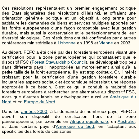
Ces résolutions représentaient un premier engagement politique
des Etats signataires des résolutions d'Helsinki, et offraient une
orientation générale politique et un objectif à long terme pour
satisfaire les demandes de biens et services multiples apportés par
les forêts européennes d'une façon compatible avec leur gestion
durable, mais aussi la conservation et le perfectionnement de leur
diversité biologique. Ces résolutions ont été confirmées par d'autres
conférences ministérielles à
Lisbonne
en 1998 et
Vienne
en 2003.
Au départ, PEFC a été créé par des forestiers européens visant une
certification pour la zone paneuropéenne qui constataient que le
dispositif FSC (
Forest Stewardship Council
), se développait trop peu
dans différents pays : inappropriée au morcellement ainsi qu'à la
petite taille de la forêt européenne, il y est trop coûteux. Or, l'intérêt
croissant pour la certification d'une gestion forestière durable
incluant les aspects sociaux et économique nécessitait une réponse
appropriée à ce besoin. C'est ce qui a conduit la majorité des
forestiers européens à rechercher une alternative au dispositif FSC,
alors que d'autres labels se développaient aussi en
Amérique du
Nord
et en
Europe du Nord
.
Dans les
années 2000
, à la demande de nombreux pays, PEFC a
ouvert son dispositif de certification hors de la zone
paneuropéenne, par exemple en
Afrique équatoriale
, en
Australie
,
et dans certains pays d'
Amérique du Sud
, en l'adaptant aux
spécificités des forêts de ces zones.