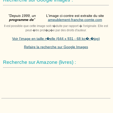
"Depuis 1999, un
L'image ci-contre est extraite du site
programme de
"
ameublement-franche-comte.com
Il est possible que cette image soit r�duite par rapport � l'originale. Elle est
peut-�tre prot�g�e par des droits d'auteur.
Voir l'image en taille r�elle (644 x 931 - 68 ko�-�jpg)
Refaire la recherche sur Google Images
Recherche sur Amazone (livres) :