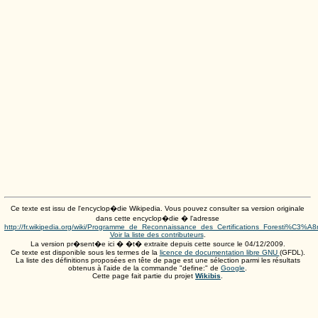
Ce texte est issu de l'encyclop�die Wikipedia. Vous pouvez consulter sa version originale
dans cette encyclop�die � l'adresse
http://fr.wikipedia.org/wiki/Programme_de_Reconnaissance_des_Certifications_Foresti%C3%A8
Voir la liste des contributeurs
.
La version pr�sent�e ici � �t� extraite depuis cette source le
04/12/2009
.
Ce texte est disponible sous les termes de la
licence de documentation libre GNU
(GFDL).
La liste des définitions proposées en tête de page est une sélection parmi les résultats
obtenus à l'aide de la commande "define:" de
Google
.
Cette page fait partie du projet
Wikibis
.